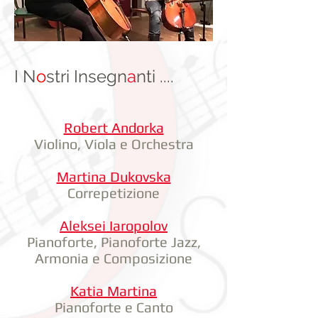
I N
o
stri Insegn
a
nti
....
Robert Andorka
Violino, Viola e Orchestra
Martina Dukovska
Correpetizione
Aleksei Iaropolov
Pianoforte, Pianoforte Jazz,
Armonia e Composizione
Katia Martina
Pianoforte e Canto