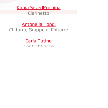
Kimia SeyedRoohina
Clarinetto
Antonella Tondi
Chitarra, Gruppo di Chitarre
Carla Tutino
Contrabbasso
Eugenia Varcasia
Violoncello, Teoria e Solfeggio,
Musica da Camera
torna a LA SCUOLA
visita i CORSI