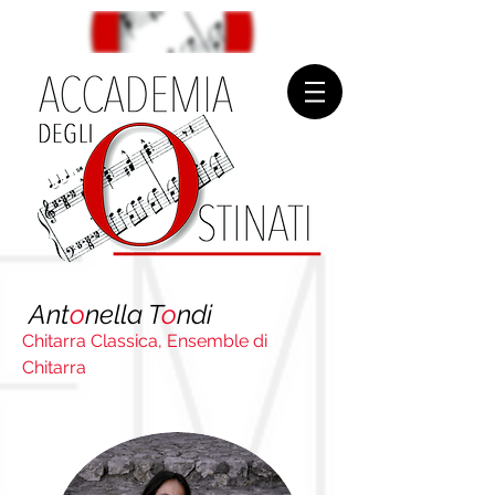
Ant
o
nella T
o
ndi
Chitarra Classica, Ensemble di
Chitarra