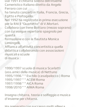
Dal 1991 è chitarra solista dell’Insieme
Cameristico Italiano diretto da Angelo
Ferraro con cui
ha tenuto concerti in Italia, Francia, Grecia,
Egitto e Portogallo.
Nel 1992 ha registrato in prima esecuzione
per la RAI il “Quartetto” di V.Mortari.
Collabora con Irene Bottaro (mezzo soprano)
con cui esegue repertorio spagnolo per
questa
formazione e con la flautista Monica
Limongelli.
Affianca all’attività concertistica quella
didattica collaborando con associazioni
musicali e scuole
di musica :
1990/1997 scuola di musica Scarlatti
(ass.amici della musica) di Nettuno
1995/1996 " " Eschilo (casalpalocco ) Roma
1995/1997 " " ACEM Roma
1997/1998 " " AICA Roma
1998/2010 " " AIMA Roma
Insegna chitarra, teoria e solfeggio e musica
d'insieme per chitarra.
Ha preparato con successo molti allievi a