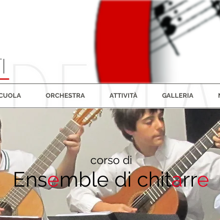
SCUOLA
ORCHESTRA
ATTIVITÀ
GALLERIA
corso di
Ens
e
mble di chit
a
rr
e