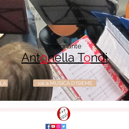
Il corso si apre con un minimo di 3 iscritti.
La durata è di 60 minuti con cadenza settimanale
insegnante
Ant
o
nella T
o
ndi
OLA
vai a MUSICA D'ISIEME