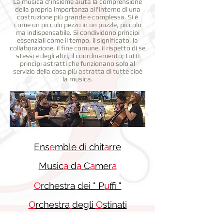
La musica d'insieme aiuta la comprensione
della propria importanza all'interno di una
costruzione più grande e complessa. Si è
come un piccolo pezzo in un puzzle, piccolo
ma indispensabile. Si condividono principi
essenziali come il tempo, il significato, la
collaborazione, il fine comune, il rispetto di se
stessi e degli altri, il coordinamento; tutti
principi astratti che funzionano solo al
servizio della cosa più astratta di tutte cioè
la musica.
Ens
e
mble di chit
a
rre
Music
a
d
a
C
a
mer
a
O
rchestra
dei " P
u
ffi "
O
rchestra
degli
O
stinati