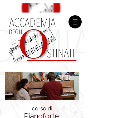
corso di
Pian
o
f
o
rte