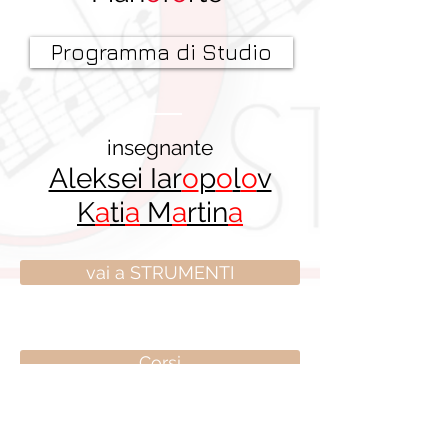
Programma di Studio
insegnante
Aleksei Iar
o
p
o
l
o
v
K
a
ti
a
M
a
rtin
a
vai a STRUMENTI
Corsi