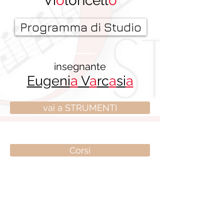
Vi
o
loncell
o
Programma di Studio
insegnante
Eugeni
a
V
a
rc
a
si
a
vai a STRUMENTI
Corsi
torna a LA SCUOLA