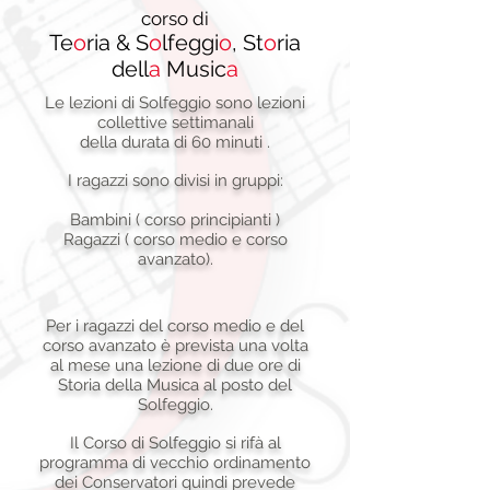
corso di
Te
o
ria &
S
o
lfeggi
o
, St
o
ria
dell
a
Music
a
Le lezioni di Solfeggio sono lezioni
collettive settimanali
della durata di 60 minuti .
I ragazzi sono divisi in gruppi:
Bambini ( corso principianti )
Ragazzi ( corso medio e corso
avanzato).
Per i ragazzi del corso medio e del
corso avanzato è prevista una volta
al mese una lezione di due ore di
Storia della Musica al posto del
Solfeggio.
Il Corso di Solfeggio si rifà al
programma di vecchio ordinamento
dei Conservatori quindi prevede