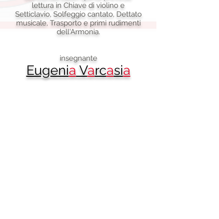
lettura in Chiave di violino e
Setticlavio, Solfeggio cantato, Dettato
musicale, Trasporto e primi rudimenti
dell'Armonia.
insegnante
Eugeni
a
V
a
rc
a
si
a
vai a CORSI TEORICI
Corsi
torna a LA SCUOLA