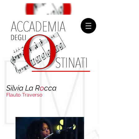
Silvia La R
o
cca
Flauto Traverso