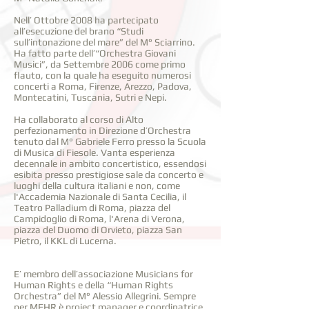
Nell’ Ottobre 2008 ha partecipato
all’esecuzione del brano “Studi
sull’intonazione del mare” del M° Sciarrino.
Ha fatto parte dell’“Orchestra Giovani
Musici”, da Settembre 2006 come primo
flauto, con la quale ha eseguito numerosi
concerti a Roma, Firenze, Arezzo, Padova,
Montecatini, Tuscania, Sutri e Nepi.
Ha collaborato al corso di Alto
perfezionamento in Direzione d’Orchestra
tenuto dal M° Gabriele Ferro presso la Scuola
di Musica di Fiesole. Vanta esperienza
decennale in ambito concertistico, essendosi
esibita presso prestigiose sale da concerto e
luoghi della cultura italiani e non, come
l'Accademia Nazionale di Santa Cecilia, il
Teatro Palladium di Roma, piazza del
Campidoglio di Roma, l'Arena di Verona,
piazza del Duomo di Orvieto, piazza San
Pietro, il KKL di Lucerna.
E’ membro dell’associazione Musicians for
Human Rights e della “Human Rights
Orchestra” del M° Alessio Allegrini. Sempre
per MFHR è project manager e coordinatrice