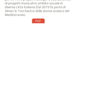
di progetti musicali in ambito sociale in
diverse città italiane.Dal 2019 fa parte di
Almar'à: l'orchestra delle donne arabe e del
Mediterraneo.
S.La Rocca C.V.pdf
Insegnanti
Corso di Flauto Traverso
torna a LA SCUOLA