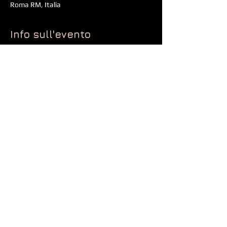
Roma RM, Italia
Info sull'evento
Musica di Bach, Turina, Vivaldi e Schubert.
Condividi questo evento
Accademia degli Ostinati